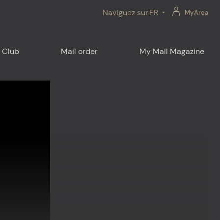
Naviguez sur
FR
MyArea
 Club
Mail order
My Mall Magazine