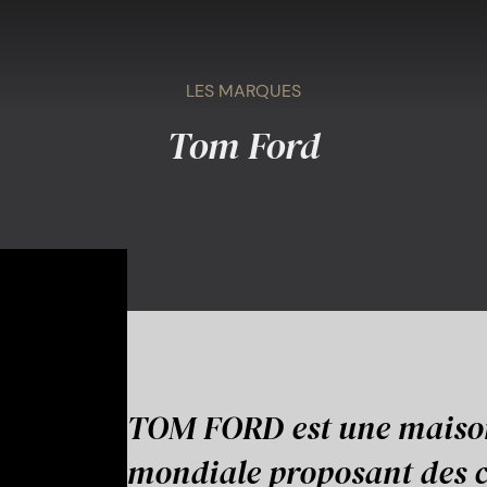
LES MARQUES
Tom Ford
TOM FORD est une maison
mondiale proposant des c