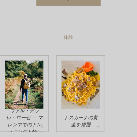
体験
カンティーナ・
ヴァル・デッ
レ・ローゼ － マ
トスカーナの黄
レンマでのトレ
金を発掘
ッキングと軽い