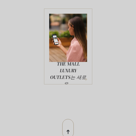
THE MALL
LUXURY
OUTLETS는 새로
운...