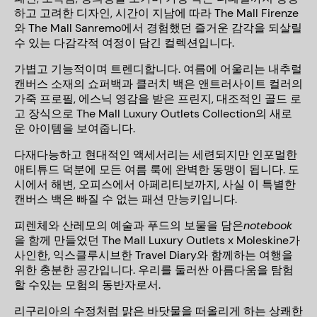
하고 고려한 디자인
,
시간이 지남에 따라
The Mall Firenze
와
The Mall Sanremo
에서 경험했던 즐거운 감각을 되살릴
수 있는 다감각적 여정이 담긴 컬렉션입니다
.
가볍고 기능적이며 트렌디합니다
.
여름에 어울리는 내추럴
캔버스 소재의 쇼퍼백과 클러치 백은 앤트러사이트 컬러의
가죽 프로필
,
에스닉 영감을 받은 프린지
,
대조적인 골드 로
고 장식으로
The Mall Luxury Outlets Collection
의 새로
운 아이템을 보여줍니다
.
다재다능하고 현대적인 액세서리는 세련되지만 인포멀한
애티튜드 덕분에 모든 여름 룩에 완벽한 동맹이 됩니다
.
도
시에서 해변
,
오피스에서 아페리티보까지
,
사실 이 특별한
캔버스 백은 빠질 수 없는 패션 만능키입니다
.
피렌체와 산레모의 예술과 푸드의 보물을 담은
notebook
을 함께 만들었던
The Mall Luxury Outlets x Moleskine
가
사인한
,
익스클루시브한
Travel Diary
와 함께하는 여행을
위한 충분한 공간입니다
.
우리를 둘러싼 아름다움을 탐험
할 수있는 모험의 동반자로서
.
리구리아의 수정처럼 맑은 바닷물을 떠올리게 하는 상쾌한