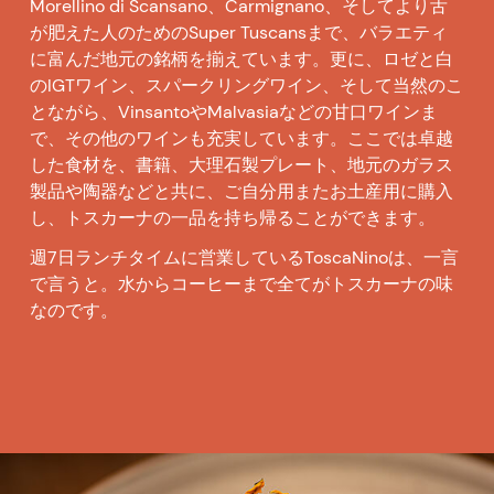
Morellino di Scansano
、
Carmignano
、そしてより舌
が肥えた人のための
Super Tuscans
まで、バラエティ
に富んだ地元の銘柄を揃えています。更に、ロゼと白
の
IGT
ワイン、スパークリングワイン、そして当然のこ
とながら、
Vinsanto
や
Malvasia
などの甘口ワインま
で、その他のワインも充実しています。ここでは卓越
した食材を、書籍、大理石製プレート、地元のガラス
製品や陶器などと共に、ご自分用またお土産用に購入
し、トスカーナの一品を持ち帰ることができます。
週
7
日ランチタイムに営業している
ToscaNino
は、一言
で言うと。水からコーヒーまで全てがトスカーナの味
なのです。