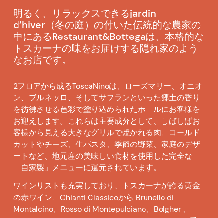
明るく、リラックスできるjardin
d’hiver（冬の庭）の付いた伝統的な農家の
中にあるRestaurant&Bottegaは、本格的な
トスカーナの味をお届けする隠れ家のよう
なお店です。
2
フロアから成る
ToscaNino
は、ローズマリー、オニオ
ン、ブルネッロ、そしてサフランといった郷土の香り
を彷彿させる色彩で塗り込められたホールにお客様を
お迎えします。これらは主要成分として、しばしばお
客様から見える大きなグリルで焼かれる肉、コールド
カットやチーズ、生パスタ、季節の野菜、家庭のデザ
ートなど、地元産の美味しい食材を使用した完全な
「自家製」メニューに還元されています。
ワインリストも充実しており、トスカーナが誇る黄金
の赤ワイン、
Chianti Classico
から
Brunello di
Montalcino
、
Rosso di Montepulciano
、
Bolgheri
、