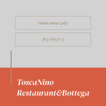
Online menu (pdf)
席を予約する
ToscaNino
Restaurant&Bottega