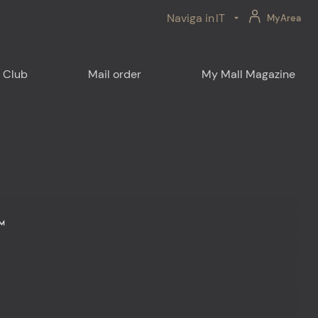
Naviga in
IT
MyArea
 Club
Mail order
My Mall Magazine