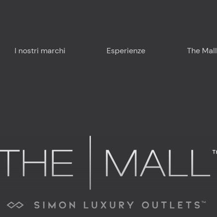
I nostri marchi
Esperienze
The Mall
Pianifica la tua visita
Intorno a noi
Food & Drink