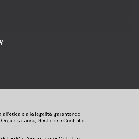
s
ll’etica e alla legalità, garantendo
di Organizzazione, Gestione e Controllo
no di The Mall Simon Luxury Outlets e