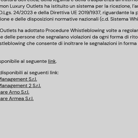
mon Luxury Outlets ha istituito un sistema per la ricezione, l’a
el D.Lgs. 24/2023 e della Direttiva UE 2019/1937, riguardante l
nione e delle disposizioni normative nazionali (c.d. Sistema Wh
 Outlets ha adottato Procedure Whistleblowing volte a regola
e delle persone che segnalano violazioni da ogni forma di rito
leblowing che consente di inoltrare le segnalazioni in forma 
sponibile al seguente
link
.
sponibili ai seguenti link:
anagement S.r.l.
anagement 2 S.r.l.
re Arno S.r.l.
re Armea S.r.l.