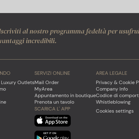
Iscriviti al nostro programma fedeltà per usufrui
vantaggi incredibili.
ONDO
SERVIZI ONLINE
AREA LEGALE
 Luxury Outlets
Mail Order
Privacy & Cookie P
emo
MyArea
Company Info
Appuntamento in boutique
Codice di compor
ine
Prenota un tavolo
Whistleblowing
SCARICA L' APP
Cookies settings