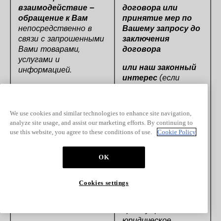
взаимодействие –
договора или
обращение к Вам
принятие мер по
непосредственно в
Вашему запросу до
связи с запрошенными
заключения
Вами товарами,
договора
услугами и
или наш законный
информацией.
интерес
(если
применимо)
Предоставить Вам
We use cookies and similar technologies to enhance site navigation,
компетентный
analyze site usage, and assist our marketing efforts. By continuing to
ответ, в том случае
use this website, you agree to these conditions of use.
Cookie Policy
если наше
взаимодействие не
связано с
OK
заключением или
исполнением
Cookies settings
договора. Законный
интерес не имеет
преимущественное
юридическое